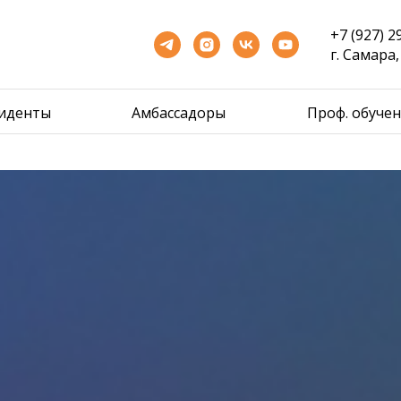
+7 (927) 2
г. Самара
зиденты
Амбассадоры
Проф. обуче