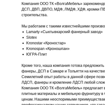
Компания ООО ТК «ВолгаМебель» зарекомендо
ДСП, ДВП, ДВПО, МДФ, ЛМДФ, ХДФ, кромки ПВХ
строительства.
Мы работаем с такими известнейшими производ
Lamarty «Сыктывкарский фанерный завод»
Slotex
Kronostar «Кроностар»
Kronospan «Кроношпан»
ЮГРА-Плит
Кроме того, наша компания готова предложить 
фанеры, ДСП в Самаре и Тольятти на качеств
Семилетний опыт работы в данной сфере позв
ЛДСП, фанеры и кромление ЛДСП любой сложно
Компания ООО ТК «ВолгаМебель» предлагает в
плитные материалы и мебельную фурнитуру в 
ценам. Нашими неоспоримыми преимуществам
профессионализм наших сотрудников, что гара